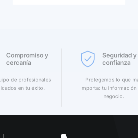
Compromiso y
Seguridad y
cercanía
confianza
ipo de profesionales
Protegemos lo que m
icados en tu éxito.
importa: tu información 
negocio.