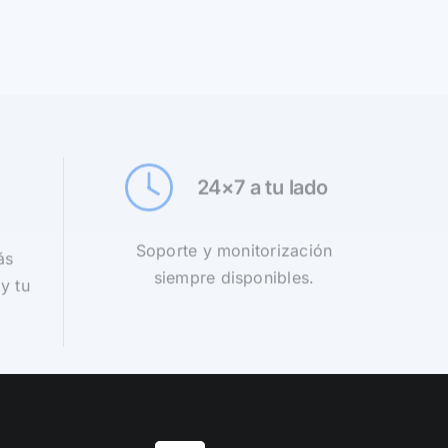
24×7 a tu lado
Soporte y monitorización
ás
siempre disponibles.
y tu