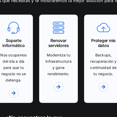
 qué necesitas y te mostraremos la mejor solución para 
Soporte
Renovar
Proteger mis
informático
servidores
datos
Nos ocupamos
Moderniza tu
Backups,
del día a día
infraestructura
recuperación y
para que tu
y gana
continuidad de
negocio no se
rendimiento.
tu negocio.
detenga.