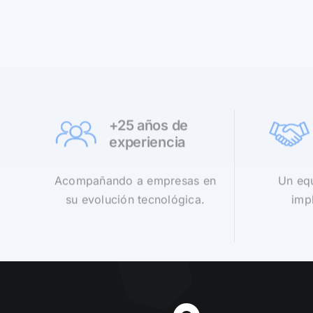
+25 años de
experiencia
Acompañando a empresas en
Un equ
su evolución tecnológica.
impl